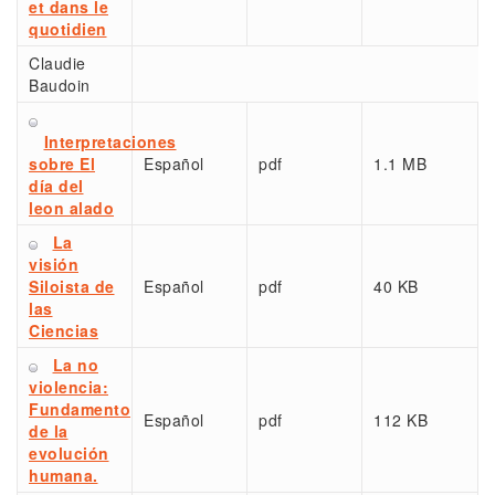
et dans le
quotidien
Claudie
Baudoin
Interpretaciones
sobre El
Español
pdf
1.1 MB
día del
leon alado
La
visión
Siloista de
Español
pdf
40 KB
las
Ciencias
La no
violencia:
Fundamento
Español
pdf
112 KB
de la
evolución
humana.