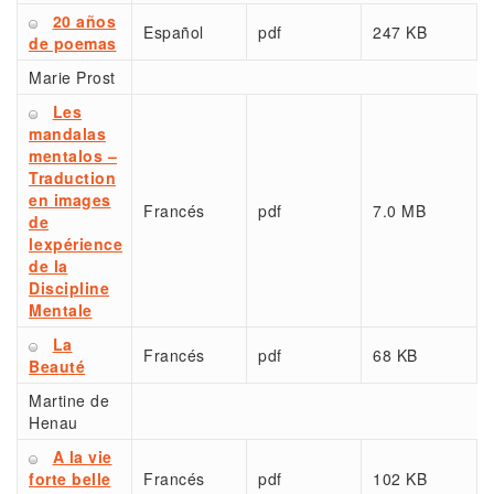
20 años
Español
pdf
247 KB
de poemas
Marie Prost
Les
mandalas
mentalos –
Traduction
en images
Francés
pdf
7.0 MB
de
lexpérience
de la
Discipline
Mentale
La
Francés
pdf
68 KB
Beauté
Martine de
Henau
A la vie
forte belle
Francés
pdf
102 KB