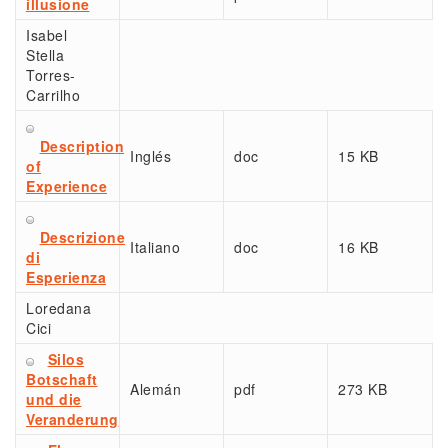
illusione
Isabel
Stella
Torres-
Carrilho
Description
Inglés
doc
15 KB
of
Experience
Descrizione
Italiano
doc
16 KB
di
Esperienza
Loredana
Cici
Silos
Botschaft
Alemán
pdf
273 KB
und die
Veranderung