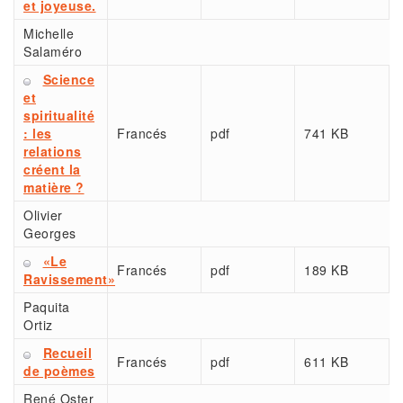
et joyeuse.
Michelle
Salaméro
Science
et
spiritualité
: les
Francés
pdf
741 KB
relations
créent la
matière ?
Olivier
Georges
«Le
Francés
pdf
189 KB
Ravissement»
Paquita
Ortiz
Recueil
Francés
pdf
611 KB
de poèmes
René Oster