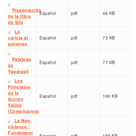
Presentación
Español
pdf
46 KB
de la Obra
de Silo
La
caricia al
Español
pdf
73 KB
universo
Palabras
Español
pdf
77 KB
de
Yggdrasil
Los
Principios
de la
Español
pdf
160 KB
Acción
Válida
(Comentarios)
La Non-
violence :
Fondement
Francés
pdf
158 KB