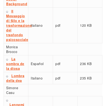
Background
Il
Messaggio
di Silo e la
trasformazione
Italiano
pdf
120 KB
del
trasfondo
psicosociale
Monica
Brocco
La
sombra de
Español
pdf
236 KB
la diosa
Lombra
Italiano
pdf
235 KB
della dea
Simone
Casu
Lennemi