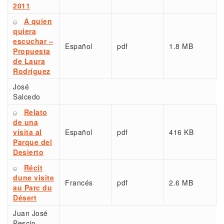
2011
A quien
quiera
escuchar –
Español
pdf
1.8 MB
Propuesta
de Laura
Rodríguez
José
Salcedo
Relato
de una
visita al
Español
pdf
416 KB
Parque del
Desierto
Récit
dune visite
Francés
pdf
2.6 MB
au Parc du
Désert
Juan José
Pescio