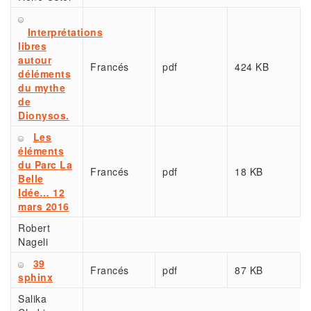
Interprétations
libres
autour
Francés
pdf
424 KB
déléments
du mythe
de
Dionysos.
Les
éléments
du Parc La
Francés
pdf
18 KB
Belle
Idée… 12
mars 2016
Robert
Nageli
39
Francés
pdf
87 KB
sphinx
Salika