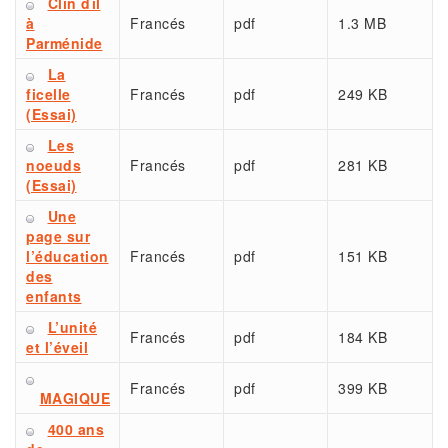
Clin dil
à
Francés
pdf
1.3 MB
Parménide
La
ficelle
Francés
pdf
249 KB
(Essai)
Les
noeuds
Francés
pdf
281 KB
(Essai)
Une
page sur
l’éducation
Francés
pdf
151 KB
des
enfants
L’unité
Francés
pdf
184 KB
et l’éveil
Francés
pdf
399 KB
MAGIQUE
400 ans