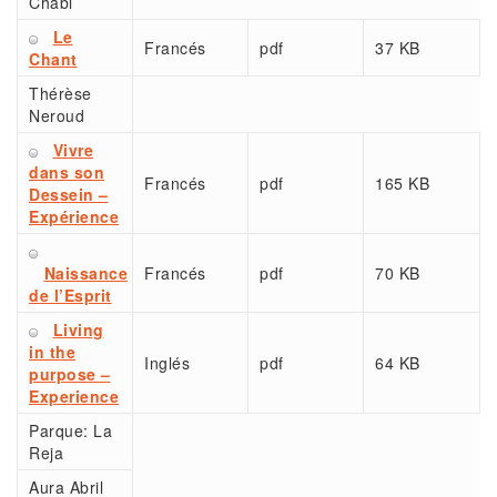
Chabi
Le
Francés
pdf
37 KB
Chant
Thérèse
Neroud
Vivre
dans son
Francés
pdf
165 KB
Dessein –
Expérience
Naissance
Francés
pdf
70 KB
de l’Esprit
Living
in the
Inglés
pdf
64 KB
purpose –
Experience
Parque:
La
Reja
Aura Abril