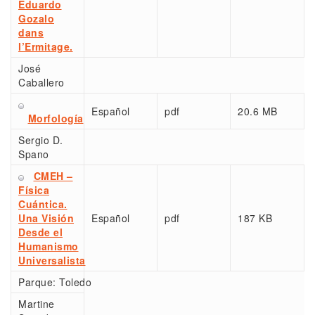
Eduardo
Gozalo
dans
l’Ermitage.
José
Caballero
Español
pdf
20.6 MB
Morfología
Sergio D.
Spano
CMEH –
Física
Cuántica.
Una Visión
Español
pdf
187 KB
Desde el
Humanismo
Universalista
Parque:
Toledo
Martine