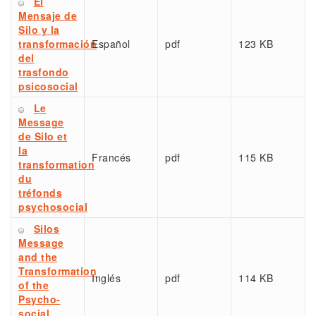
El
Mensaje de
Silo y la
transformación
Español
pdf
123 KB
del
trasfondo
psicosocial
Le
Message
de Silo et
la
Francés
pdf
115 KB
transformation
du
tréfonds
psychosocial
Silos
Message
and the
Transformation
Inglés
pdf
114 KB
of the
Psycho-
social