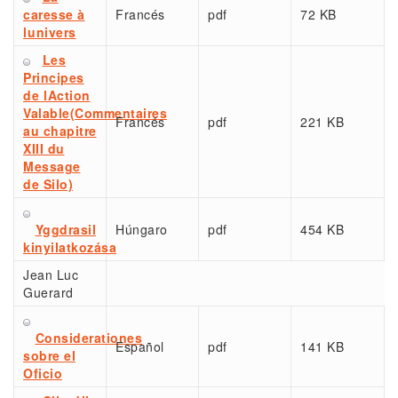
caresse à
Francés
pdf
72 KB
lunivers
Les
Principes
de lAction
Valable(Commentaires
Francés
pdf
221 KB
au chapitre
XIII du
Message
de Silo)
Yggdrasil
Húngaro
pdf
454 KB
kinyilatkozása
Jean Luc
Guerard
Considerationes
Español
pdf
141 KB
sobre el
Oficio