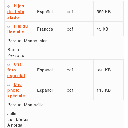
Hijos
del león
Español
pdf
559 KB
alado
Fils du
Francés
pdf
45 KB
lion ailé
Parque:
Manantiales
Bruno
Pezzutto
Una
foto
Español
pdf
320 KB
especial
Une
photo
Español
pdf
115 KB
spéciale
Parque:
Montecillo
Julio
Lumbreras
Astorga