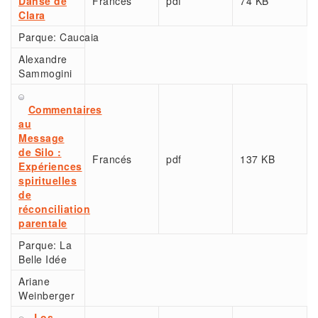
Danse de
Francés
pdf
74 KB
Clara
Parque:
Caucaia
Alexandre
Sammogini
Commentaires
au
Message
de Silo :
Francés
pdf
137 KB
Expériences
spirituelles
de
réconciliation
parentale
Parque:
La
Belle Idée
Ariane
Weinberger
Los