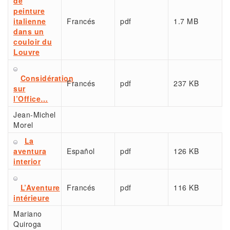
de
peinture
italienne
Francés
pdf
1.7 MB
dans un
couloir du
Louvre
Considération
Francés
pdf
237 KB
sur
l’Office…
Jean-Michel
Morel
La
aventura
Español
pdf
126 KB
interior
L’Aventure
Francés
pdf
116 KB
intérieure
Mariano
Quiroga