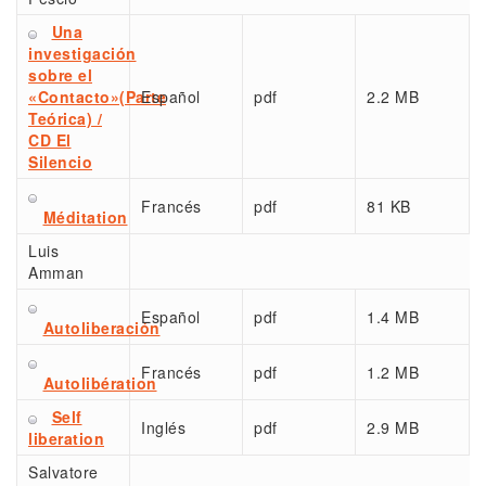
Una
investigación
sobre el
«Contacto»(Parte
Español
pdf
2.2 MB
Teórica) /
CD El
Silencio
Francés
pdf
81 KB
Méditation
Luis
Amman
Español
pdf
1.4 MB
Autoliberación
Francés
pdf
1.2 MB
Autolibération
Self
Inglés
pdf
2.9 MB
liberation
Salvatore