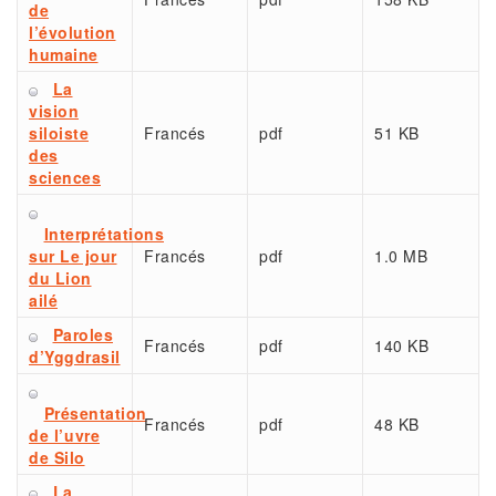
de
l’évolution
humaine
La
vision
siloiste
Francés
pdf
51 KB
des
sciences
Interprétations
sur Le jour
Francés
pdf
1.0 MB
du Lion
ailé
Paroles
Francés
pdf
140 KB
d’Yggdrasil
Présentation
Francés
pdf
48 KB
de l’uvre
de Silo
La