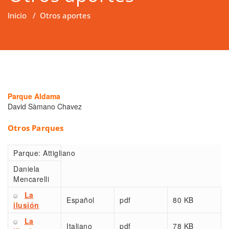
Inicio
/
Otros aportes
Parque Aldama
David Sàmano Chavez
Otros Parques
Parque:
Attigliano
Daniela
Mencarelli
La
Español
pdf
80 KB
ilusión
La
Italiano
pdf
78 KB