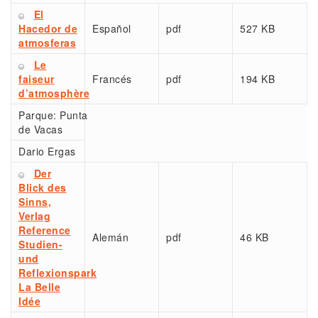
El
Hacedor de
Español
pdf
527 KB
atmosferas
Le
faiseur
Francés
pdf
194 KB
d’atmosphère
Parque:
Punta
de Vacas
Dario Ergas
Der
Blick des
Sinns,
Verlag
Reference
Alemán
pdf
46 KB
Studien-
und
Reflexionspark
La Belle
Idée