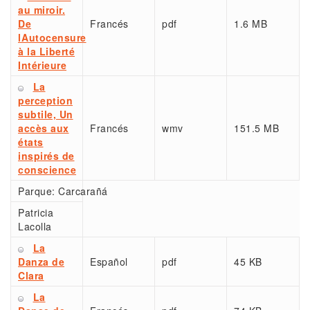
au miroir.
De
Francés
pdf
1.6 MB
lAutocensure
à la Liberté
Intérieure
La
perception
subtile, Un
accès aux
Francés
wmv
151.5 MB
états
inspirés de
conscience
Parque:
Carcarañá
Patricia
Lacolla
La
Danza de
Español
pdf
45 KB
Clara
La