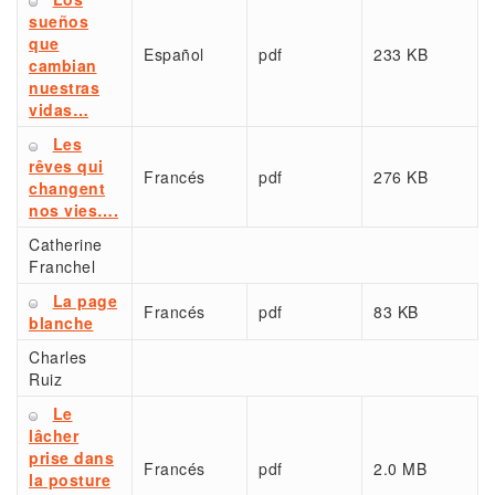
sueños
que
Español
pdf
233 KB
cambian
nuestras
vidas…
Les
rêves qui
Francés
pdf
276 KB
changent
nos vies….
Catherine
Franchel
La page
Francés
pdf
83 KB
blanche
Charles
Ruiz
Le
lâcher
prise dans
Francés
pdf
2.0 MB
la posture