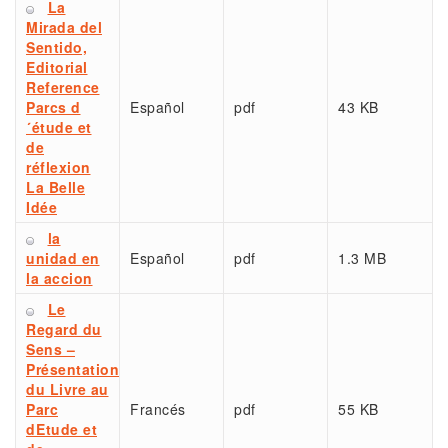
La
Mirada del
Sentido,
Editorial
Reference
Parcs d
Español
pdf
43 KB
´étude et
de
réflexion
La Belle
Idée
la
unidad en
Español
pdf
1.3 MB
la accion
Le
Regard du
Sens –
Présentation
du Livre au
Parc
Francés
pdf
55 KB
dEtude et