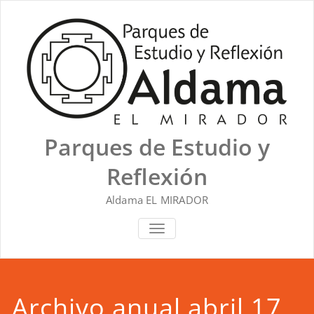
Saltar
al
contenido
Parques de Estudio y
Reflexión
Aldama EL MIRADOR
ALTERNAR NAVEGACIÓN
Archivo anual abril 17,