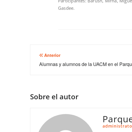
Participantes: Barush, Mirna, Miguel
Gasdee.
Navegación
Anterior
de
Alumnas y alumnos de la UACM en el Parq
entradas
Sobre el autor
Parqu
administrato