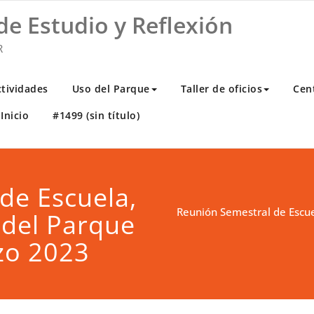
de Estudio y Reflexión
R
ctividades
Uso del Parque
Taller de oficios
Cen
Inicio
#1499 (sin título)
de Escuela,
Reunión Semestral de Escue
 del Parque
zo 2023