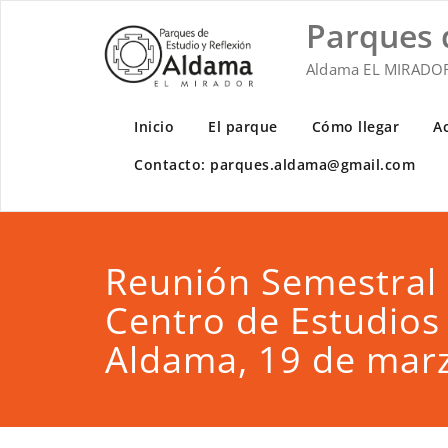
Saltar
Parques 
al
contenido
Aldama EL MIRADO
Inicio
El parque
Cómo llegar
A
Contacto: parques.aldama@gmail.com
Reunión Semestral 
Centro de Estudios
Aldama, 19 de mar