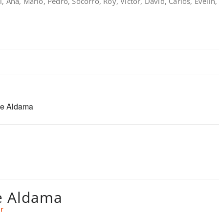
, Ana, Mario, Pedro, Socorro, Roy, Víctor, David, Carlos, Evelin
ue Aldama
e Aldama
r