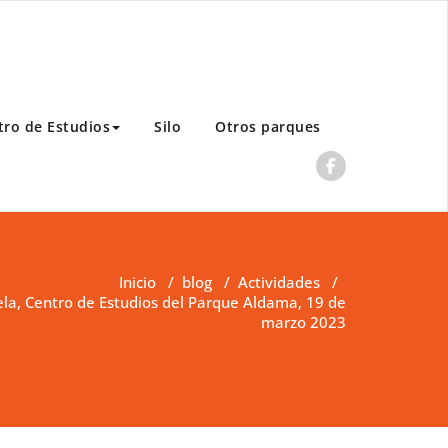
tro de Estudios
Silo
Otros parques
Inicio
/
blog
/
Actividades
/
la, Centro de Estudios del Parque Aldama, 19 de
marzo 2023