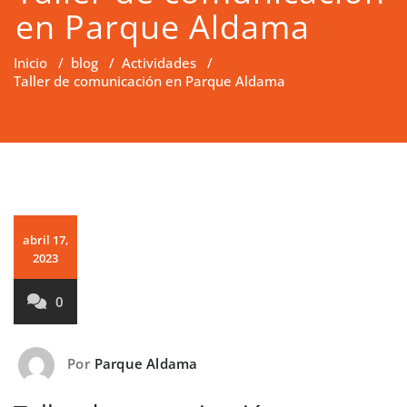
en Parque Aldama
Inicio
/
blog
/
Actividades
/
Taller de comunicación en Parque Aldama
abril 17,
2023
0
Por
Parque Aldama