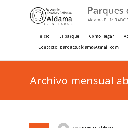
Saltar
Parques 
al
contenido
Aldama EL MIRADO
Inicio
El parque
Cómo llegar
A
Contacto: parques.aldama@gmail.com
Archivo mensual ab
Por
Parque Aldama