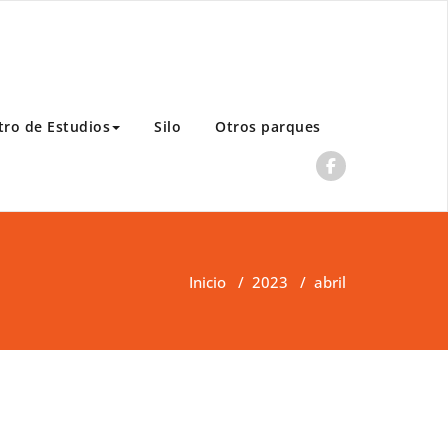
tro de Estudios
Silo
Otros parques
Inicio
/
2023
/
abril