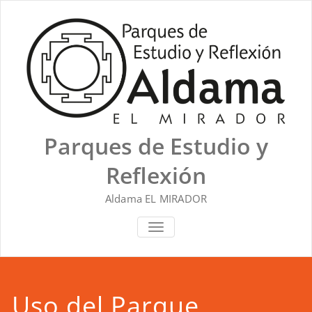
Saltar
al
contenido
Parques de Estudio y
Reflexión
Aldama EL MIRADOR
ALTERNAR NAVEGACIÓN
Uso del Parque