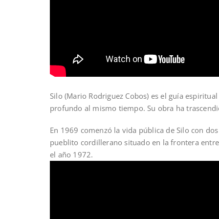
Silo (Mario Rodriguez Cobos) es el guía espiritu
profundo al mismo tiempo. Su obra ha trascendido
En 1969 comenzó la vida pública de Silo con do
pueblito cordillerano situado en la frontera entr
el año 1972.