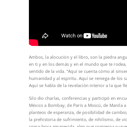
Ambos, la alocución y el libro, son la piedra an
en ti y en los demás y en el mundo que te rodea, 
sentido de la vida. “Aquí se cuenta cómo al sinsen
humanidad y al espíritu. Aquí se reniega de los s
Aquí se habla de la revelación interior a la qu
Silo dio charlas, conferencias y participó en en
México a Bombay, de París a Moscú, de Manila a
planteos de esperanza, de posibilidad de cambi
la prehistoria de sufrimiento, de nihilismo, de v
como brisa amanecida, algo que comienza suavem