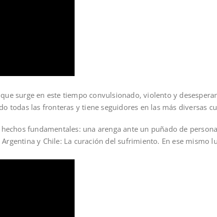
al que surge en este tiempo convulsionado, violento y desesper
 todas las fronteras y tiene seguidores en las más diversas cul
s hechos fundamentales: una arenga ante un puñado de persona
e Argentina y Chile: La curación del sufrimiento. En ese mismo l