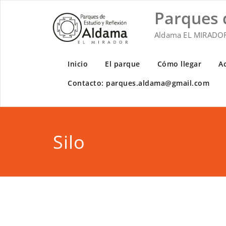
Saltar
Parques 
al
contenido
Aldama EL MIRADO
Inicio
El parque
Cómo llegar
A
Contacto: parques.aldama@gmail.com
Silo