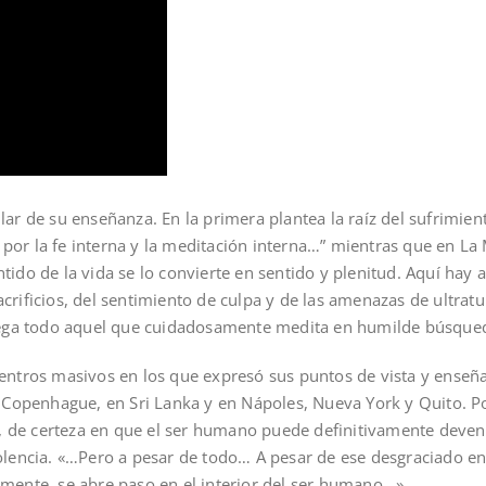
gular de su enseñanza. En la primera plantea la raíz del sufrimi
por la fe interna y la meditación interna…” mientras que en La 
tido de la vida se lo convierte en sentido y plenitud. Aquí hay al
acrificios, del sentimiento de culpa y de las amenazas de ultrat
e llega todo aquel que cuidadosamente medita en humilde búsque
cuentros masivos en los que expresó sus puntos de vista y ense
 Copenhague, en Sri Lanka y en Nápoles, Nueva York y Quito. 
o, de certeza en que el ser humano puede definitivamente deve
iolencia. «…Pero a pesar de todo… A pesar de ese desgraciado en
ente, se abre paso en el interior del ser humano…»