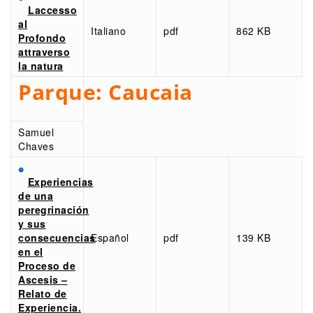
Laccesso
al
Italiano
pdf
862 KB
Profondo
attraverso
la natura
Parque:
Caucaia
Samuel
Chaves
Experiencias
de una
peregrinación
y sus
consecuencias
Español
pdf
139 KB
en el
Proceso de
Ascesis –
Relato de
Experiencia.