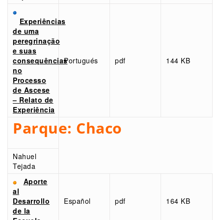
Experiências
de uma
peregrinação
e suas
consequências
Portugués
pdf
144 KB
no
Processo
de Ascese
– Relato de
Experiência
Parque:
Chaco
Nahuel
Tejada
Aporte
al
Desarrollo
Español
pdf
164 KB
de la