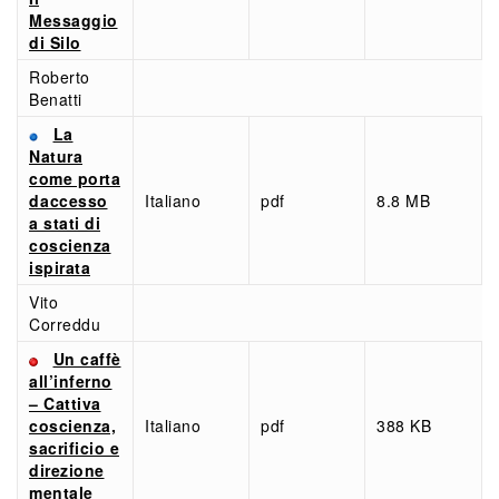
Messaggio
di Silo
Roberto
Benatti
La
Natura
come porta
daccesso
Italiano
pdf
8.8 MB
a stati di
coscienza
ispirata
Vito
Correddu
Un caffè
all’inferno
– Cattiva
coscienza,
Italiano
pdf
388 KB
sacrificio e
direzione
mentale