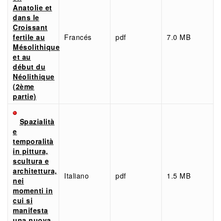
Anatolie et
dans le
Croissant
fertile au
Francés
pdf
7.0 MB
Mésolithique
et au
début du
Néolithique
(2ème
partie)
Spazialità
e
temporalità
in pittura,
scultura e
architettura,
Italiano
pdf
1.5 MB
nei
momenti in
cui si
manifesta
una nuova