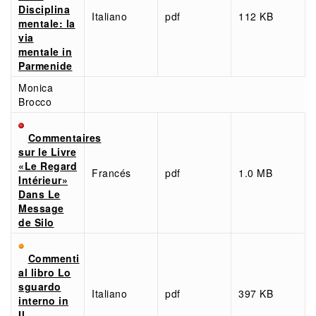
Disciplina
Italiano
pdf
112 KB
mentale: la
via
mentale in
Parmenide
Monica
Brocco
Commentaires
sur le Livre
«Le Regard
Francés
pdf
1.0 MB
Intérieur»
Dans Le
Message
de Silo
Commenti
al libro Lo
sguardo
Italiano
pdf
397 KB
interno in
Il