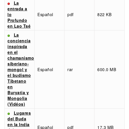
La
entrada a
lo
Español
pdf
822 KB
Profundo
en Lao Tsé
La
conciencia
inspirada
en el
chamanismo
siberiano-
mongol y
Español
rar
600.0 MB
el budismo
Tibetano
en
Buryatia y
Mongolia
(Vidéos)
Lugares
del Buda
en la India
Español
pdf
17.3 MB