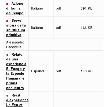
Azione
di forma
Italiano
pdf
391 KB
del tempo
Breve
storia della
Italiano
pdf
166 KB
spiritualità
primitiva
Alessandro
Lacovella
Relato
de una
experiencia
El Fuego y
Español
pdf
143 KB
la Especie
Humana el
primer
encuentro
Récit
d’expérience,
Le Feu et