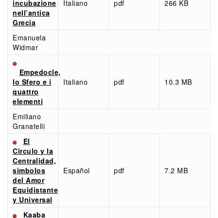
incubazione
Italiano
pdf
266 KB
nell’antica
Grecia
Emanuela
Widmar
Empedocle,
lo Sfero e i
Italiano
pdf
10.3 MB
quattro
elementi
Emiliano
Granatelli
El
Circulo y la
Centralidad,
simbolos
Español
pdf
7.2 MB
del Amor
Equidistante
y Universal
Kaaba