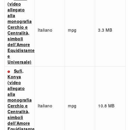
(video
allegato
alla
monografia
Cerchio e
Italiano
mpg
3.3 MB
Centralità,
simboli
dell’Amore
Equidistante
e
Universale)
Sufi,
Konya
(video
allegato
alla
monografia
Cerchio e
Italiano
mpg
10.8 MB
Centralità,
simboli
dell’Amore
Equidistante