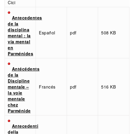
Cici
Antecedentes
de la
disciplina
Español
pdf
508 KB
mental : la
vía mental
en
Parménides
Antécédents
de la
Discipline
mentale –
Francés
pdf
516 KB
la voie
mentale
chez
Parménide
Antecedenti
della