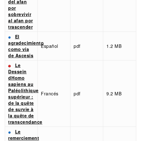
del afan
por
sobrevivir
al afan por
trascender
El
agradecimiento
Español
pdf
1.2 MB
como vía
de Ascesis
Le
Dessein
dHomo
sapiens au
Paléolithique
Francés
pdf
9.2 MB
supérieur :
de la quête
de survie à
la quête de
transcendance
Le
remerciement