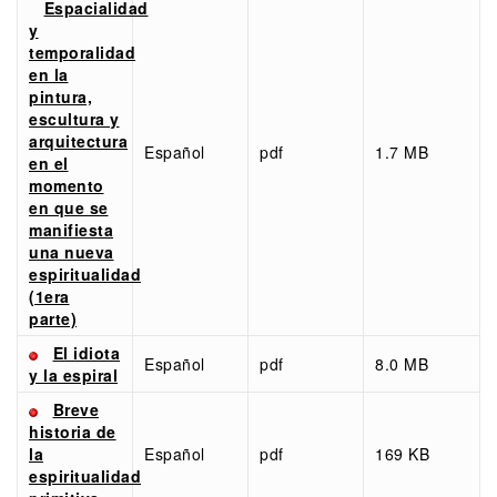
Espacialidad
y
temporalidad
en la
pintura,
escultura y
arquitectura
Español
pdf
1.7 MB
en el
momento
en que se
manifiesta
una nueva
espiritualidad
(1era
parte)
El idiota
Español
pdf
8.0 MB
y la espiral
Breve
historia de
la
Español
pdf
169 KB
espiritualidad