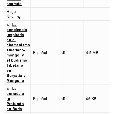
sagrado
Hugo
Novotny
La
conciencia
inspirada
en el
chamanismo
siberiano-
Español
pdf
4.5 MB
mongol y
el budismo
Tibetano
en
Buryatia y
Mongolia
La
entrada a
lo
Español
pdf
66 KB
Profundo
en Buda