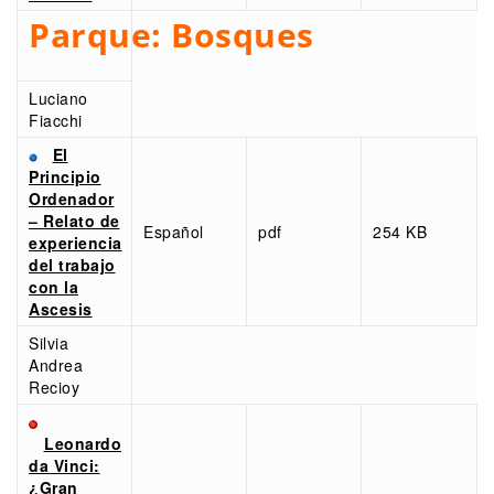
Parque:
Bosques
Luciano
Fiacchi
El
Principio
Ordenador
– Relato de
Español
pdf
254 KB
experiencia
del trabajo
con la
Ascesis
Silvia
Andrea
Recioy
Leonardo
da Vinci:
¿Gran