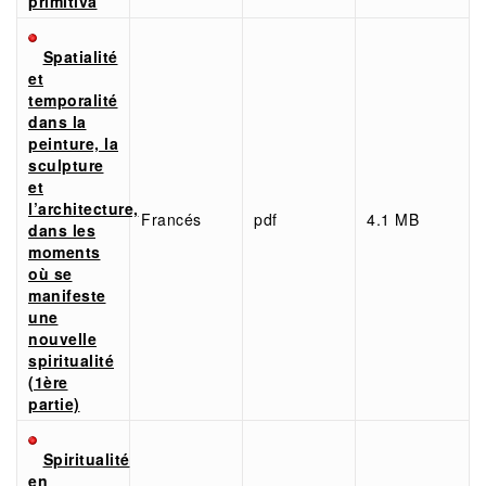
primitiva
Spatialité
et
temporalité
dans la
peinture, la
sculpture
et
l’architecture,
Francés
pdf
4.1 MB
dans les
moments
où se
manifeste
une
nouvelle
spiritualité
(1ère
partie)
Spiritualité
en