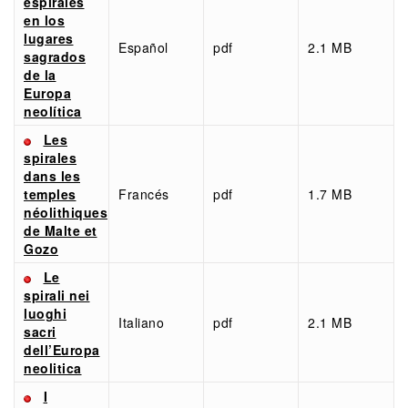
espirales
en los
lugares
Español
pdf
2.1 MB
sagrados
de la
Europa
neolítica
Les
spirales
dans les
temples
Francés
pdf
1.7 MB
néolithiques
de Malte et
Gozo
Le
spirali nei
luoghi
Italiano
pdf
2.1 MB
sacri
dell’Europa
neolitica
I