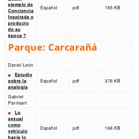
ejemplo de
Español
pdf
165 KB
Conciencia
Inspirada o
producto
de su
época ?
Parque:
Carcarañá
Daniel León
Estudio
sobre la
Español
pdf
376 KB
analogía
Gabriel
Parnisari
Lo
sexual
como
Español
pdf
166 KB
vehiculo
hacia lo