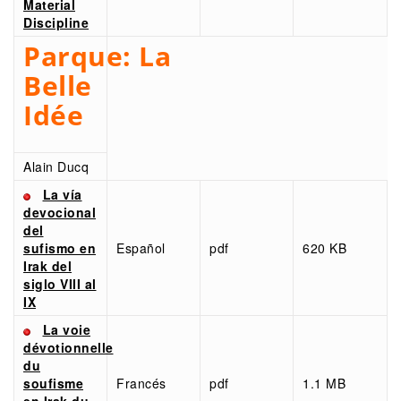
Material
Discipline
Parque:
La
Belle
Idée
Alain Ducq
La vía
devocional
del
sufismo en
Español
pdf
620 KB
Irak del
siglo VIII al
IX
La voie
dévotionnelle
du
soufisme
Francés
pdf
1.1 MB