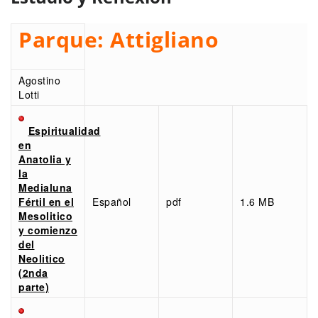
Parque:
Attigliano
Agostino
Lotti
Espiritualidad
en
Anatolia y
la
Medialuna
Fértil en el
Español
pdf
1.6 MB
Mesolitico
y comienzo
del
Neolitico
(2nda
parte)