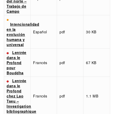
del norte –
Trabajo de
Campo
Intencionalidad
en la
Español
pdf
30 KB
evolución
humana y
universal
Lentrée
dans le
Profond
Francés
pdf
67 KB
pour
Bouddha
Lentrée
dans le
Profond
chez Lao
Francés
pdf
1.1 MB
Tseu –
Investigation
bibliographique