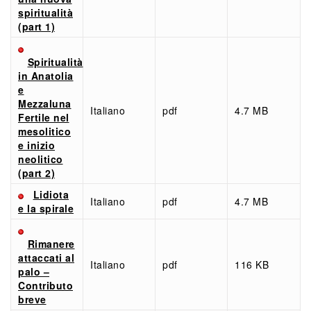
spiritualità
(part 1)
Spiritualità
in Anatolia
e
Mezzaluna
Italiano
pdf
4.7 MB
Fertile nel
mesolitico
e inizio
neolitico
(part 2)
Lidiota
Italiano
pdf
4.7 MB
e la spirale
Rimanere
attaccati al
Italiano
pdf
116 KB
palo –
Contributo
breve