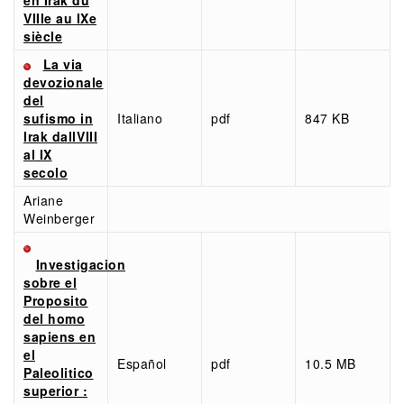
en Irak du
VIIIe au IXe
siècle
La via
devozionale
del
sufismo in
Italiano
pdf
847 KB
Irak dallVIII
al IX
secolo
Ariane
Weinberger
Investigacion
sobre el
Proposito
del homo
sapiens en
el
Español
pdf
10.5 MB
Paleolitico
superior :