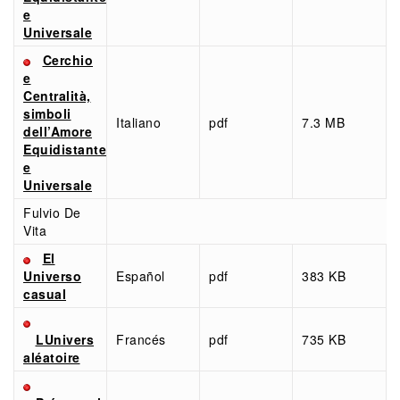
e
Universale
Cerchio
e
Centralità,
simboli
Italiano
pdf
7.3 MB
dell’Amore
Equidistante
e
Universale
Fulvio De
Vita
El
Universo
Español
pdf
383 KB
casual
LUnivers
Francés
pdf
735 KB
aléatoire