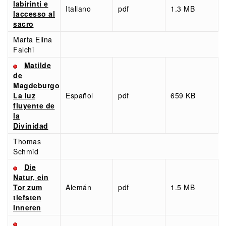
labirinti e
Italiano
pdf
1.3 MB
laccesso al
sacro
Marta Elina
Falchi
Matilde
de
Magdeburgo
La luz
Español
pdf
659 KB
fluyente de
la
Divinidad
Thomas
Schmid
Die
Natur, ein
Tor zum
Alemán
pdf
1.5 MB
tiefsten
Inneren