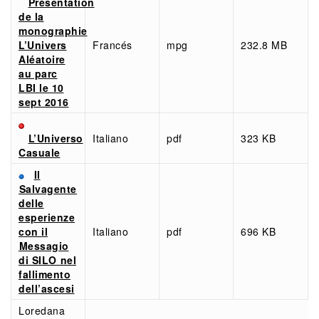
Présentation
de la
monographie
L’Univers
Francés
mpg
232.8 MB
Aléatoire
au parc
LBI le 10
sept 2016
L’Universo
Italiano
pdf
323 KB
Casuale
Il
Salvagente
delle
esperienze
con il
Italiano
pdf
696 KB
Messagio
di SILO nel
fallimento
dell’ascesi
Loredana