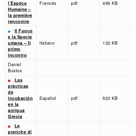
l’Espèce
Francés
pdf
496 KB
Humaine –
la première
rencontre
Il Fuoco
e la Specie
umana – Il
Italiano
pdf
132 KB
primo
incontro
Daniel
Bustos
Las
prácticas
de
incubación
Español
pdf
520 KB
en la
antigua
Grecia
Le
pratiche di